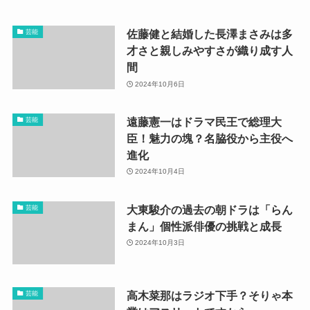
佐藤健と結婚した長澤まさみは多
芸能
才さと親しみやすさが織り成す人
間
2024年10月6日
遠藤憲一はドラマ民王で総理大
芸能
臣！魅力の塊？名脇役から主役へ
進化
2024年10月4日
大東駿介の過去の朝ドラは「らん
芸能
まん」個性派俳優の挑戦と成長
2024年10月3日
高木菜那はラジオ下手？そりゃ本
芸能